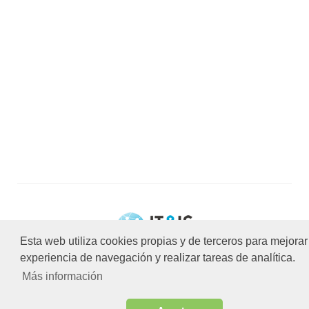
Esta web utiliza cookies propias y de terceros para mejorar
ItyIs Siglo XXI
|
Euroresidentes
experiencia de navegación y realizar tareas de analítica.
|
Quiénes somos
| España,
Más información
Spain © 2026
Cookies en Euroresidentes